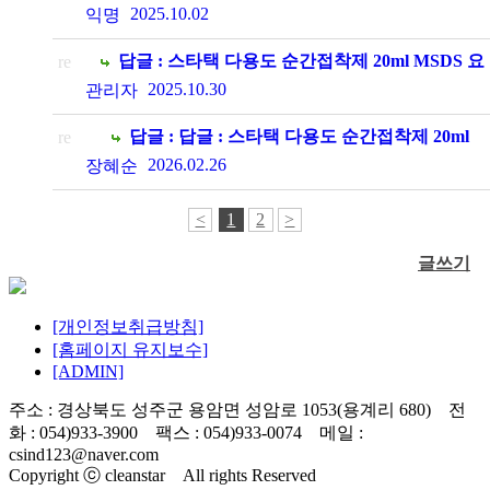
다
2025.10.02
익명
답글 : 스타택 다용도 순간접착제 20ml MSDS 요
re
청드립니다
2025.10.30
관리자
답글 : 답글 : 스타택 다용도 순간접착제 20ml
re
MSDS 요청드립니다
2026.02.26
장혜순
<
1
2
>
글쓰기
[개인정보취급방침]
[홈페이지 유지보수]
[ADMIN]
주소 : 경상북도 성주군 용암면 성암로 1053(용계리 680) 전
화 : 054)933-3900 팩스 : 054)933-0074 메일 :
csind123@naver.com
Copyright ⓒ cleanstar All rights Reserved