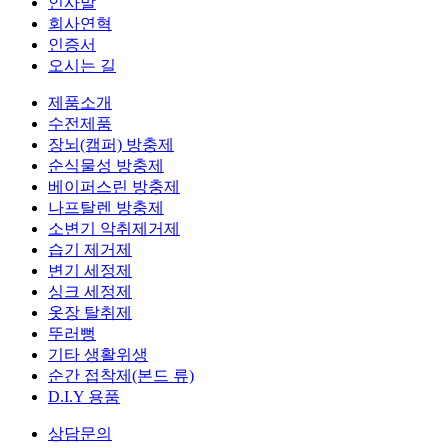
인사말
회사연혁
인증서
오시는 길
제품소개
수전제품
장뇌(캠퍼) 방충제
순식물성 방충제
베이퍼스린 방충제
나프탈렌 방충제
소변기 악취제거제
습기 제거제
변기 세정제
싱크 세정제
옷장 탈취제
뚜러뻥
기타 생활위생
순간 접착제(본드 류)
D.I.Y 용품
상담문의