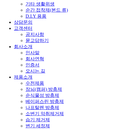
기타 생활위생
순간 접착제(본드 류)
D.I.Y 용품
상담문의
고객센터
공지사항
묻고답하기
회사소개
인사말
회사연혁
인증서
오시는 길
제품소개
수전제품
장뇌(캠퍼) 방충제
순식물성 방충제
베이퍼스린 방충제
나프탈렌 방충제
소변기 악취제거제
습기 제거제
변기 세정제