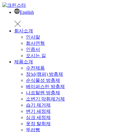
English
회사소개
인사말
회사연혁
인증서
오시는 길
제품소개
수전제품
장뇌(캠퍼) 방충제
순식물성 방충제
베이퍼스린 방충제
나프탈렌 방충제
소변기 악취제거제
습기 제거제
변기 세정제
싱크 세정제
옷장 탈취제
뚜러뻥