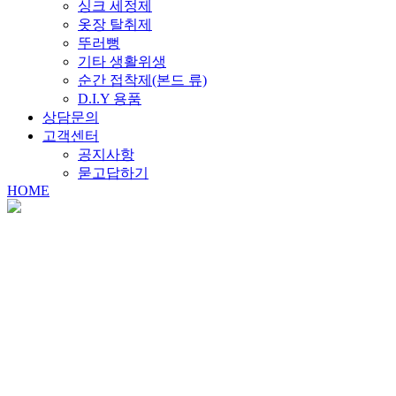
싱크 세정제
옷장 탈취제
뚜러뻥
기타 생활위생
순간 접착제(본드 류)
D.I.Y 용품
상담문의
고객센터
공지사항
묻고답하기
HOME
PRODUCT
크린스타는 수많은 테스트와 품질 관리로 고