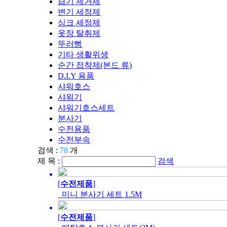
습기 제거제
변기 세정제
싱크 세정제
옷장 탈취제
뚜러뻥
기타 생활위생
순간 접착제(본드 류)
D.I.Y 용품
샤워호스
샤워기
샤워기호스세트
분사기
수전용품
수전부속
검색 :
78
개
제 목 :
검색
[
수전제품
]
미니 분사기 세트 1.5M
[
수전제품
]