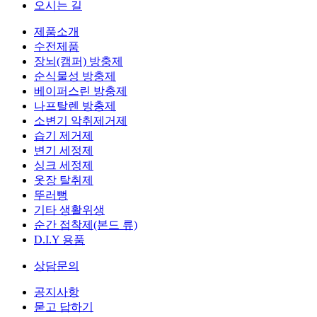
오시는 길
제품소개
수전제품
장뇌(캠퍼) 방충제
순식물성 방충제
베이퍼스린 방충제
나프탈렌 방충제
소변기 악취제거제
습기 제거제
변기 세정제
싱크 세정제
옷장 탈취제
뚜러뻥
기타 생활위생
순간 접착제(본드 류)
D.I.Y 용품
상담문의
공지사항
묻고 답하기